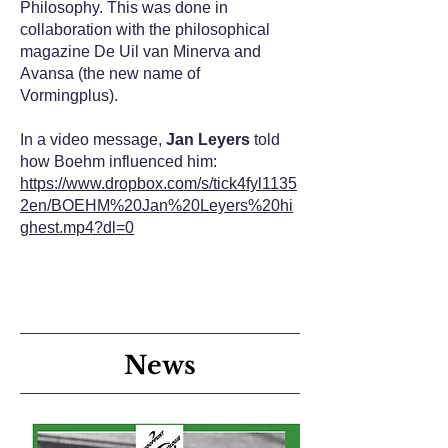
Philosophy. This was done in
collaboration with the philosophical
magazine De Uil van Minerva and
Avansa (the new name of
Vormingplus).
In a video message,
Jan Leyers
told
how Boehm influenced him:
https://www.dropbox.com/s/tick4fyl1135
2en/BOEHM%20Jan%20Leyers%20hi
ghest.mp4?dl=0
News