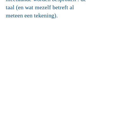
taal (en wat mezelf betreft al
meteen een tekening).
Het probleem wordt uiteengezet
in enkele bladzijden, van 82b tot
85c. De tekst is niet lang en het is
belangrijk om te pogen enkel de
woorden te volgen om tot een
begrip van de oplossing te komen.
Het geeft meteen aan welke de
problemen zijn die Husserl wil
bespreken.
https://drive.google.com/file/d/1u
B8KCW9eiYmmAlcbn1HXd_Wg
3Wu2ldtO/view?usp=drive_link