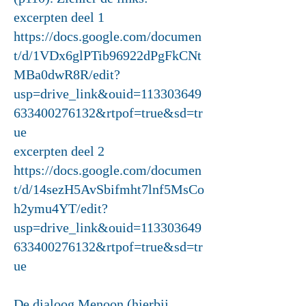
excerpten deel 1
https://docs.google.com/documen
t/d/1VDx6glPTib96922dPgFkCNt
MBa0dwR8R/edit?
usp=drive_link&ouid=113303649
633400276132&rtpof=true&sd=tr
ue
excerpten deel 2
https://docs.google.com/documen
t/d/14sezH5AvSbifmht7lnf5MsCo
h2ymu4YT/edit?
usp=drive_link&ouid=113303649
633400276132&rtpof=true&sd=tr
ue
De dialoog Menoon (hierbij