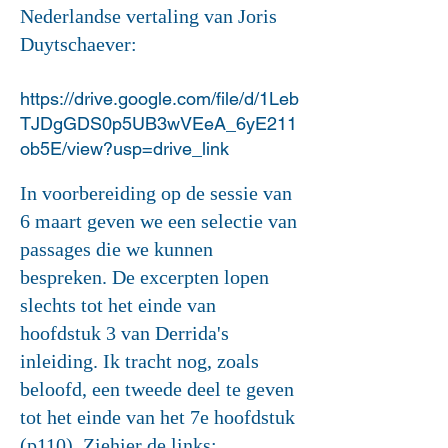
Nederlandse vertaling van Joris
Duytsc
h
aever:
https://drive.google.com/file/d/1Leb
TJDgGDS0p5UB3wVEeA_6yE21
1
ob5E/view?usp=drive_link
In voorbereiding op de sessie van
6 maart geven we een selectie van
passages die we kunnen
bespreken. De excerpten lopen
slechts tot het einde van
hoofdstuk 3 van Derrida's
inleiding. Ik tracht nog, zoals
beloofd, een tweede deel te geven
tot het einde van het 7e hoofdstuk
(p110). Ziehier de links: