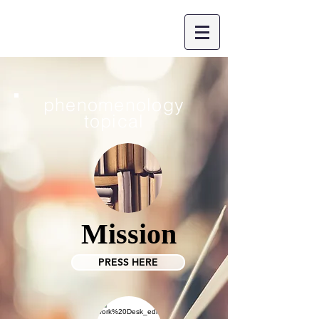
CONTACT
phenomenology
topical
Mission
PRESS HERE